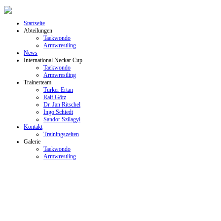
Startseite
Abteilungen
Taekwondo
Armwrestling
News
International Neckar Cup
Taekwondo
Armwrestling
Trainerteam
Türker Ertan
Ralf Götz
Dr. Jan Ritschel
Ingo Schiedt
Sandor Szilagyi
Kontakt
Trainingszeiten
Galerie
Taekwondo
Armwrestling